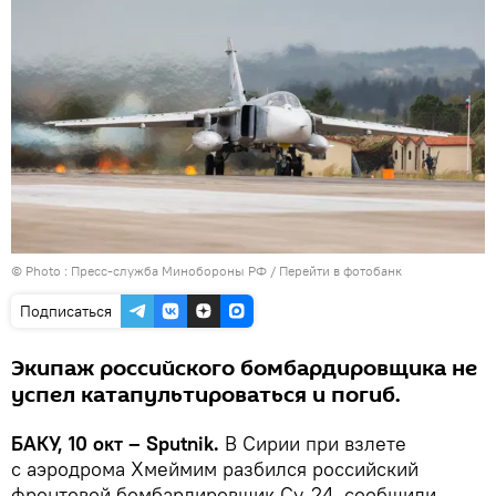
© Photo : Пресс-служба Минобороны РФ
/
Перейти в фотобанк
Подписаться
Экипаж российского бомбардировщика не
успел катапультироваться и погиб.
БАКУ, 10 окт – Sputnik.
В Сирии при взлете
с аэродрома Хмеймим разбился российский
фронтовой бомбардировщик Су-24, сообщили