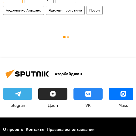
Анджелино Альфано
Ядерная программа
Посол
Азербайджан
Telegram
Дзен
VK
Макс
О проекте
Контакты
Правила использования