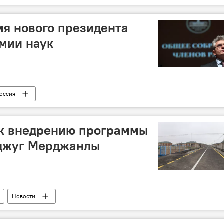
мя нового президента
мии наук
оссия
к внедрению программы
джуг Мерджанлы
Новости