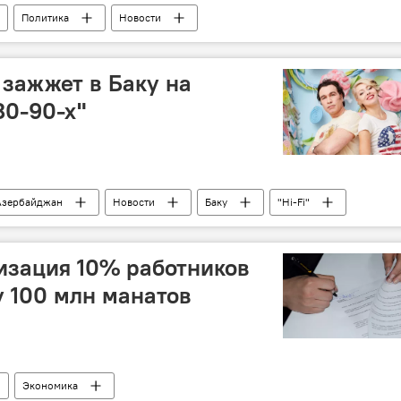
Политика
Новости
 зажжет в Баку на
80-90-х"
Азербайджан
Новости
Баку
"Hi-Fi"
изация 10% работников
 100 млн манатов
Экономика