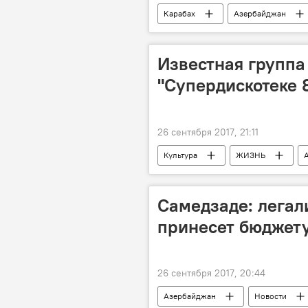
Карабах
Азербайджан
Известная группа
"Супердискотеке 
26 сентября 2017, 21:11
Культура
ЖИЗНЬ
"Супердискотека 80-90-х"
Самедзаде: легал
принесет бюджету
26 сентября 2017, 20:44
Азербайджан
Новости