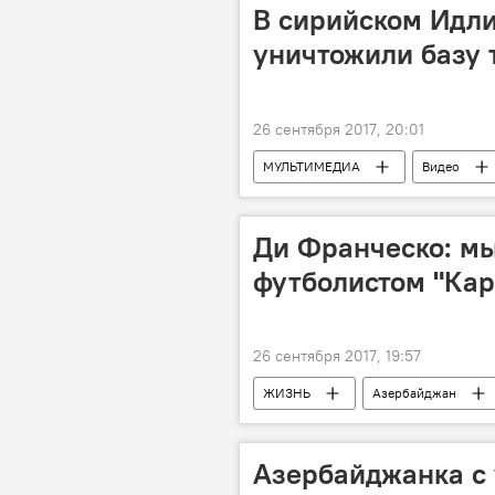
В сирийском Идл
уничтожили базу 
26 сентября 2017, 20:01
МУЛЬТИМЕДИА
Видео
Ди Франческо: мы
футболистом "Кар
26 сентября 2017, 19:57
ЖИЗНЬ
Азербайджан
Эусебио Ди Франческо
ФК 
Азербайджанка с 