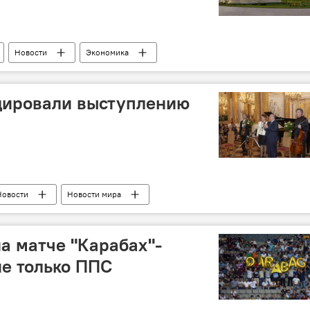
Новости
Экономика
одировали выступлению
Новости
Новости мира
на матче "Карабах"-
не только ППС