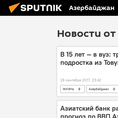
Азербайджан
Новости от 
В 15 лет — в вуз:
подростка из Тову
26 сентября 2017, 23:42
ЖИЗНЬ
Азербайджан
Эльджан Исаев
Студент
Азиатский банк р
прогноз по ВВП 