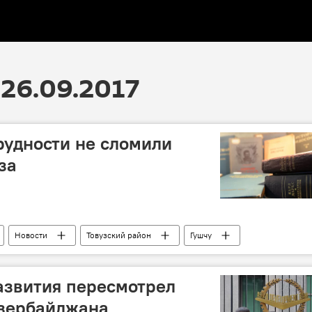
26.09.2017
 трудности не сломили
за
Новости
Товузский район
Гушчу
азвития пересмотрел
Азербайджана