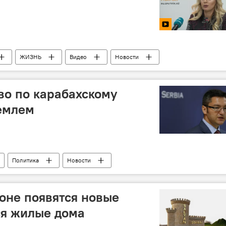
ЖИЗНЬ
Видео
Новости
кво по карабахскому
емлем
Политика
Новости
оне появятся новые
ся жилые дома