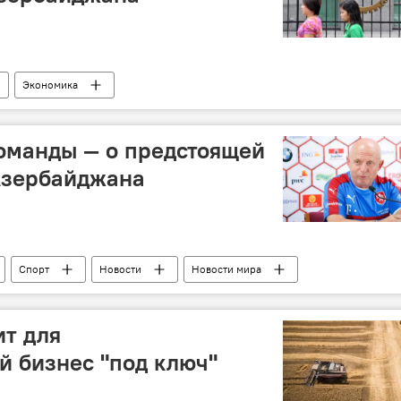
Экономика
оманды — о предстоящей
Азербайджана
Спорт
Новости
Новости мира
Карел Яролим
Чемпионат мира по футболу-2018
ит для
 бизнес "под ключ"