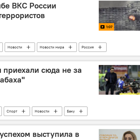
ибе ВКС России
террористов
1:07
Новости
Новости мира
Россия
 приехали сюда не за
абаха"
Спорт
Новости
Баку
"Рома"
Лига чемпионов
успехом выступила в