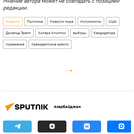
Мнение автора может не совпадать с позицией
редакции.
Новости
Политика
Новости мира
Колумнисты
США
Дональд Трамп
Хилари Клинтон
выборы
Кандидатура
поражение
президентское кресло
Азербайджан