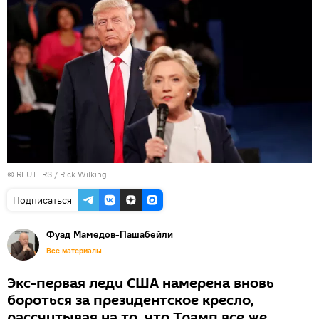
©
REUTERS
/ Rick Wilking
Подписаться
Фуад Мамедов-Пашабейли
Все материалы
Экс-первая леди США намерена вновь
бороться за президентское кресло,
рассчитывая на то, что Трамп все же