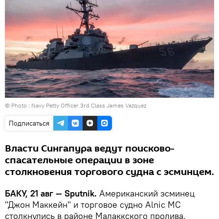
© Photo :
Navy Petty Officer 3rd Class James Vazquez
Подписаться
Власти Сингапура ведут поисково-
спасательные операции в зоне
столкновения торгового судна с эсминцем.
БАКУ, 21 авг — Sputnik.
Американский эсминец
"Джон Маккейн" и торговое судно Alnic MC
столкнулись в районе Малаккского пролива,