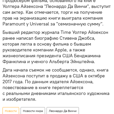
Продюсером фильма, основанного на книге
Уолтера Айзексона "Леонардо Да Винчи", выступит
сам актер. Как отмечается, торги на получение
прав на экранизацию книги выиграла компания
Paramount у Universal за "семизначную сумму".
Бывший редактор журнала Time Уолтер Айзексон
ранее написал биографию Стивена Джобса,
которая легла в основу фильма о бывшем
руководителе компании Apple, а также
жизнеописания президента США Бенджамина
Франклина и ученого Альберта Эйнштейна.
Дата начала съемок не сообщается, однако, книга
Айзексона поступит в продажу в США в октябре
2017 года. По данным издателя Айзексона,
повествование в книге переплетается
с реальными дневниками итальянского художника
и изобретателя.
Новости
Новости мира
Леонардо Да Винчи