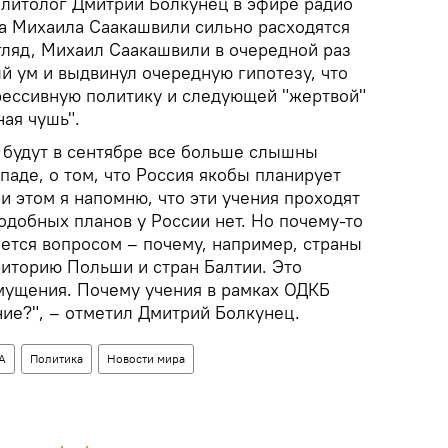
олитолог Дмитрий Болкунец в эфире радио
ва Михаила Саакашвили сильно расходятся
гляд, Михаил Саакашвили в очередной раз
й ум и выдвинул очередную гипотезу, что
рессивную политику и следующей "жертвой"
ная чушь".
 будут в сентябре все больше слышны
паде, о том, что Россия якобы планирует
и этом я напомню, что эти учения проходят
подобных планов у России нет. Но почему-то
ается вопросом – почему, например, страны
риторию Польши и стран Балтии. Это
змущения. Почему учения в рамках ОДКБ
ие?", – отметил Дмитрий Болкунец.
А
Политика
Новости мира