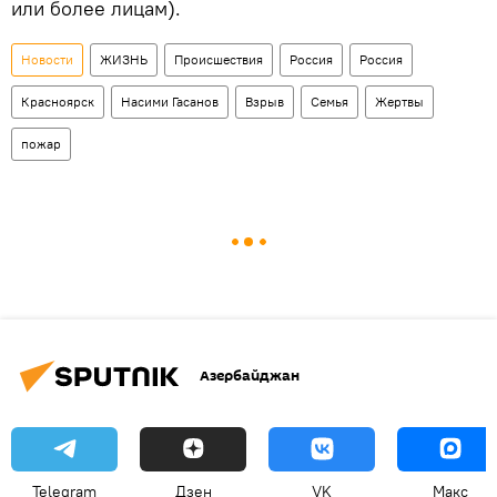
или более лицам).
Новости
ЖИЗНЬ
Происшествия
Россия
Россия
Красноярск
Насими Гасанов
Взрыв
Семья
Жертвы
пожар
Азербайджан
Telegram
Дзен
VK
Макс