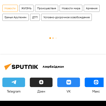
Новости
ЖИЗНЬ
Происшествия
Новости мира
Армения
Грачья Арутюнян
ДТП
Условно-досрочное освобождение
Азербайджан
Telegram
Дзен
VK
Макс