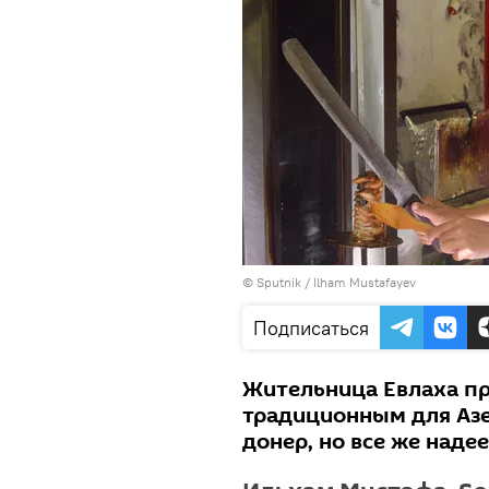
© Sputnik / Ilham Mustafayev
Подписаться
Жительница Евлаха пр
традиционным для Аз
донер, но все же наде