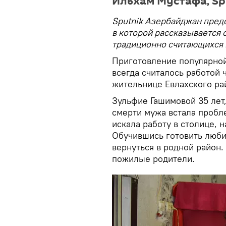
Ильхам Мустафа, Sp
Sputnik Азербайджан предс
в которой рассказывается 
традиционно считающихся
Приготовление популярной
всегда считалось работой 
жительнице Евлахского ра
Зульфие Гашимовой 35 лет,
смерти мужа встала пробл
искала работу в столице, 
Обучившись готовить люби
вернуться в родной район
пожилые родители.