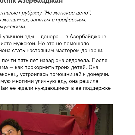
utnik Азербайджан
тавляет рубрику "Не женское дело",
о женщинах, занятых в профессиях,
 мужскими.
 уличной еды – донера — в Азербайджане
чисто мужской. Но это не помешало
йона стать настоящим мастером-донерчи.
 почти пять лет назад она овдовела. После
ема — как прокормить троих детей. Она
наконец, устроилась помощницей к донерчи.
мую многими уличную еду, она решила
. Там ее ждали нуждающиеся в ее поддержке