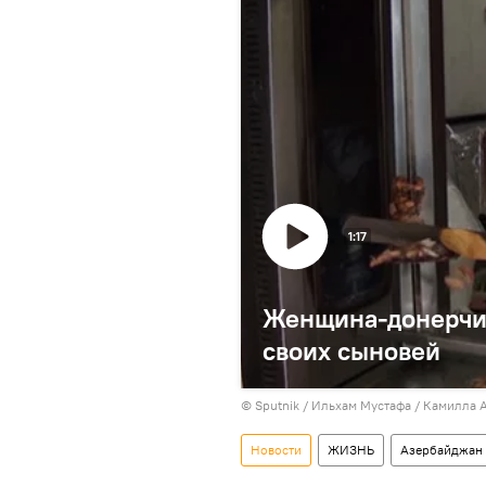
1:17
Женщина-донерчи: 
своих сыновей
©
Sputnik / Ильхам Мустафа / Камилла 
Новости
ЖИЗНЬ
Азербайджан