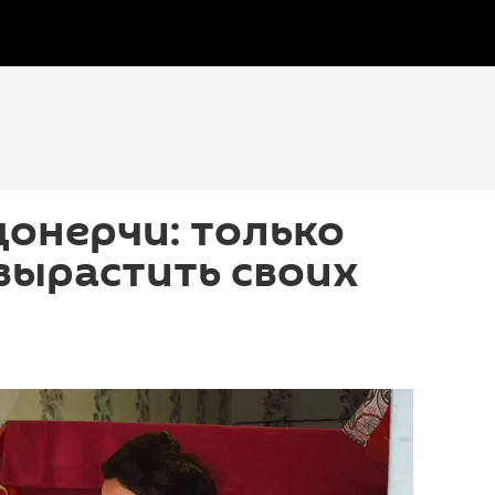
онерчи: только
 вырастить своих