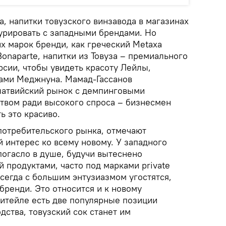
, напитки товузского винзавода в магазинах
курировать с западными брендами. Но
их марок бренди, как греческий Metaxa
onaparte, напитки из Товуза – премиального
ерсии, чтобы увидеть красоту Лейлы,
зами Меджнуна. Мамад-Гассанов
 латвийский рынок с демпинговыми
ством ради высокого спроса – бизнесмен
ь это красиво.
потребительского рынка, отмечают
 интерес ко всему новому. У западного
погасло в душе, будучи вытеснено
 продуктами, часто под марками private
 всегда с большим энтузиазмом угостятся,
бренди. Это относится и к новому
ритейле есть две популярные позиции
ства, товузский сок станет им