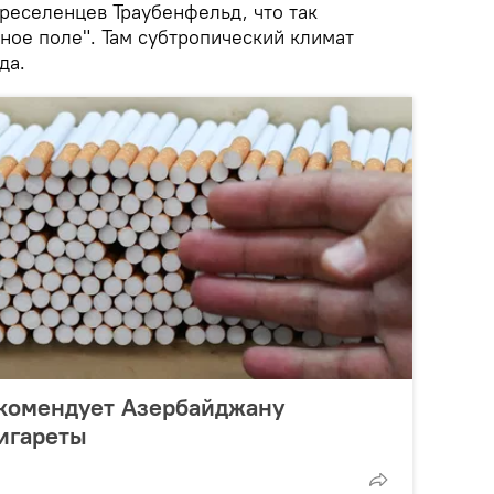
реселенцев Траубенфельд, что так
ное поле". Там субтропический климат
да.
комендует Азербайджану
игареты