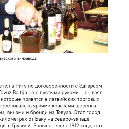
вузского винзавода
етел в Ригу по договоренности с Эдгарсом
vuz Baltija не с пустыми руками – он взял
 которые появятся в латвийских торговых
 переливалась яркими красками шеренга
м, винами и бренди из Товуза. Этот город
 километрах от Баку на северо-западе
ы с Грузией. Раньше, еще с 1812 года, это