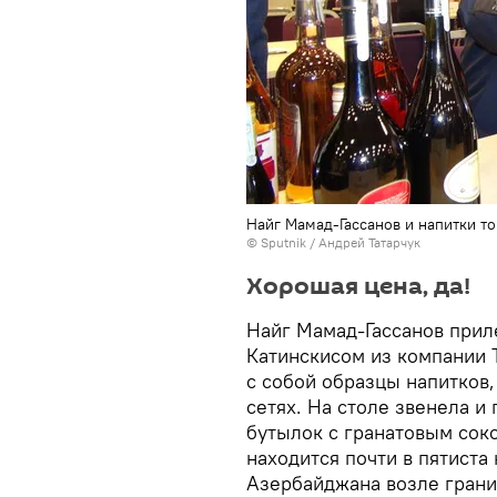
Найг Мамад-Гассанов и напитки то
© Sputnik / Андрей Татарчук
Хорошая цена, да!
Найг Мамад-Гассанов прил
Катинскисом из компании To
с собой образцы напитков,
сетях. На столе звенела и
бутылок с гранатовым соко
находится почти в пятиста
Азербайджана возле границ