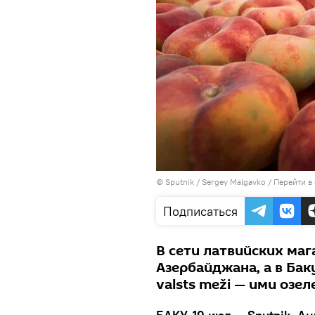
© Sputnik / Sergey Malgavko
/
Перейти в
Подписаться
В сети латвийских мага
Азербайджана, а в Бак
valsts meži — ими озе