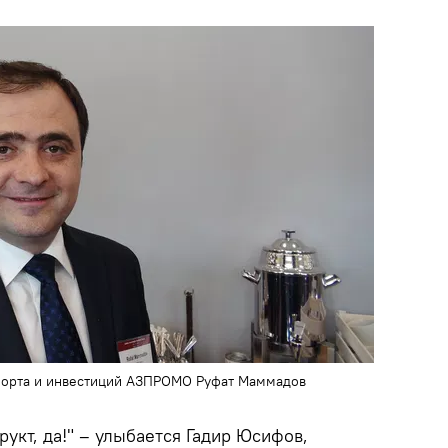
порта и инвестиций АЗПРОМО Руфат Маммадов
укт, да!" – улыбается Гадир Юсифов,