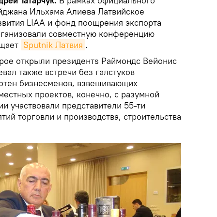
дрей Татарчук.
В рамках официального
йджана Ильхама Алиева Латвийское
звития LIAA и фонд поощрения экспорта
ганизовали совместную конференцию
бщает
Sputnik Латвия
.
рое открыли президентs Раймондс Вейонис
вал также встречи без галстуков
сотен бизнесменов, взвешивающих
местных проектов, конечно, с разумной
ии участвовали представители 55-ти
тий торговли и производства, строительства