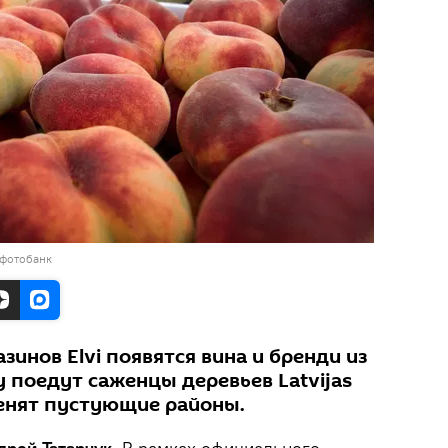
 фотобанк
зинов Elvi появятся вина и бренди из
у поедут саженцы деревьев Latvijas
ленят пустующие районы.