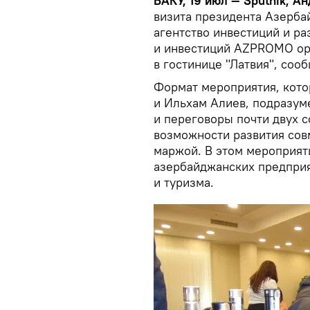
БАКУ, 19 июл — Sputnik, Ан
визита президента Азерба
агентство инвестиций и ра
и инвестиций AZPROMO ор
в гостинице "Латвия", соо
Формат мероприятия, кото
и Ильхам Алиев, подразуме
и переговоры почти двух 
возможности развития сов
маржой. В этом мероприят
азербайджанских предприя
и туризма.