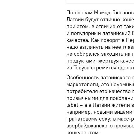
По словам Мамад-Гассанова
Латвии будут отлично кон
при этом, в отличие от так
и популярный латвийский B
качества. Как говорят в П
надо взглянуть на нее гла
не собирался заходить на
продуктами, жертвуя каче
из Товуза стремится сделат
Особенность латвийского 
маркетологи, это неуемный
потребителя это качество 
привычными для поколений
label – а в Латвии жители
например, новыми видами 
гранатовому соку: в масс-
азербайджанского производ
конкурентом.