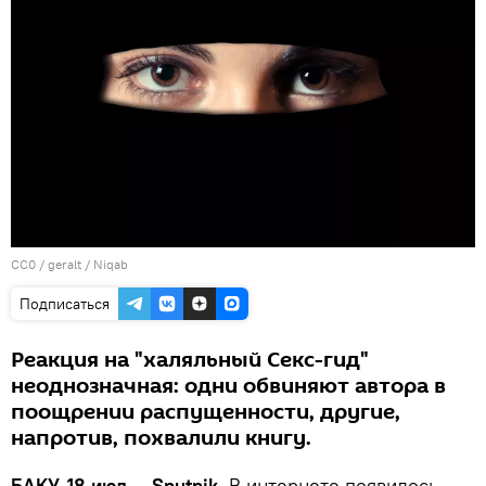
CC0
/
geralt
/
Niqab
Подписаться
Реакция на "халяльный Секс-гид"
неоднозначная: одни обвиняют автора в
поощрении распущенности, другие,
напротив, похвалили книгу.
БАКУ, 18 июл — Sputnik.
В интернете появилось