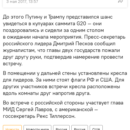
3 мая 2017, 13:57
До этого Путину и Трампу представился шанс
увидеться в кулуарах саммита G20 — они
поздоровались и сидели за одним столом
в ожидании начала мероприятия. Пресс-секретарь
российского лидера Дмитрий Песков сообщил
журналистам, что главы двух государств пожали
друг другу руки, подтвердив намерение провести
встречу.
В помещении у дальней стены установлены кресла
для лидеров. За ними стоят флаги РФ и США. Для
других участников встречи кресла расположены
вдоль комнаты друг напротив друга.
Во встрече с российской стороны участвует глава
МИД Сергей Лавров, с американской —
госсекретарь Рекс Тиллерсон.
Новости
Новости мира
Россия
Россия
США