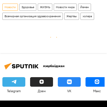
Новости
Здоровье
ЖИЗНЬ
Новости мира
Йемен
Всемирная организация здравоохранения
Жертвы
холера
Азербайджан
Telegram
Дзен
VK
Макс