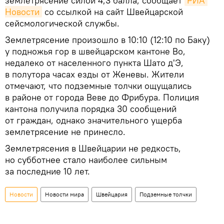
землетрясение силой 4,3 балла, сообщает
РИА 
Новости
со ссылкой на сайт Швейцарской
сейсмологической службы.
Землетрясение произошло в 10:10 (12:10 по Баку)
у подножья гор в швейцарском кантоне Во,
недалеко от населенного пункта Шато д'Э,
в полутора часах езды от Женевы. Жители
отмечают, что подземные толчки ощущались
в районе от города Веве до Фрибура. Полиция
кантона получила порядка 30 сообщений
от граждан, однако значительного ущерба
землетрясение не принесло.
Землетрясения в Швейцарии не редкость,
но субботнее стало наиболее сильным
за последние 10 лет.
Новости
Новости мира
Швейцария
Подземные толчки