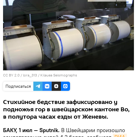
CC BY 2.0
/
lora_313
/
Kilauea Seismographs
Подписаться
Стихийное бедствие зафиксировано у
подножья гор в швейцарском кантоне Во,
в полутора часах езды от Женевы.
БАКУ, 1 июл — Sputnik.
В Швейцарии произошло