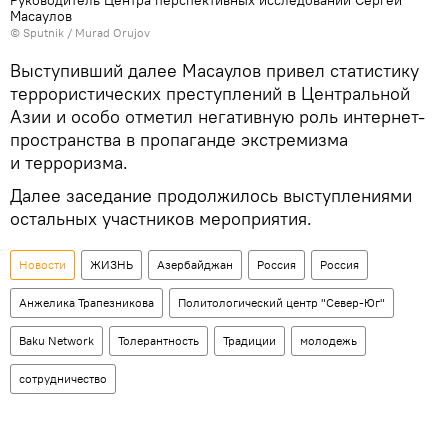
Масаулов
©
Sputnik / Murad Orujov
Выступивший далее Масаулов привел статистику
террористических преступлений в Центральной
Азии и особо отметил негативную роль интернет-
пространства в пропаганде экстремизма
и терроризма.
Далее заседание продолжилось выступлениями
остальных участников мероприятия.
Новости
ЖИЗНЬ
Азербайджан
Россия
Россия
Анжелика Трапезникова
Политологический центр "Север-Юг"
Baku Network
Толерантность
Традиции
молодежь
сотрудничество