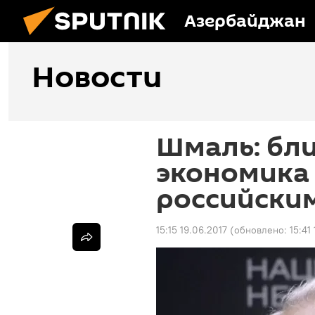
Азербайджан
Новости
Шмаль: бл
экономика 
российски
15:15 19.06.2017
(обновлено:
15:41