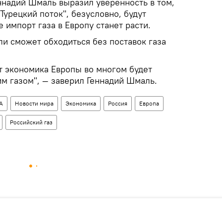
надий Шмаль выразил уверенность в том,
Турецкий поток", безусловно, будут
 импорт газа в Европу станет расти.
ли сможет обходиться без поставок газа
т экономика Европы во многом будет
им газом", — заверил Геннадий Шмаль.
А
Новости мира
Экономика
Россия
Европа
Российский газ