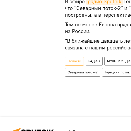
В эфире
радио Sputnik
Ген
что "Северный поток-2" и "
построены, а в перспективе
Тем не менее Европа вряд 
из России.
"В ближайшие двадцать ле
связана с нашим российск
Новости
РАДИО
МУЛЬТИМЕДИ
Северный поток-2
Турецкий поток