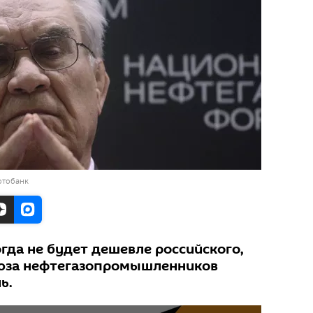
отобанк
гда не будет дешевле российского,
оюза нефтегазопромышленников
ь.