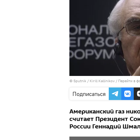
© Sputnik / Kirill Kallinikov
/
Перейти в ф
Подписаться
Американский газ нико
считает Президент С
России Геннадий Шмал