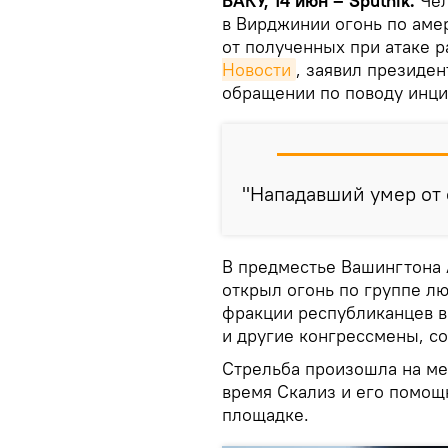
БАКУ, 14 июн – Sputnik.
Чел
в Вирджинии огонь по аме
от полученных при атаке р
Новости
, заявил президе
обращении по поводу инци
"Нападавший умер от с
В предместье Вашингтона 
открыл огонь по группе л
фракции республиканцев в
и другие конгрессмены, с
Стрельба произошла на ме
время Скализ и его помощ
площадке.