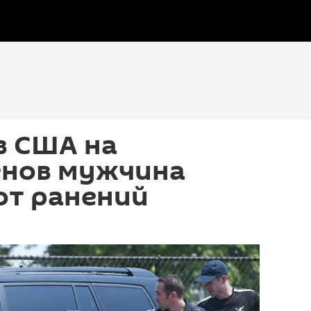
в США на
енов мужчина
от ранений