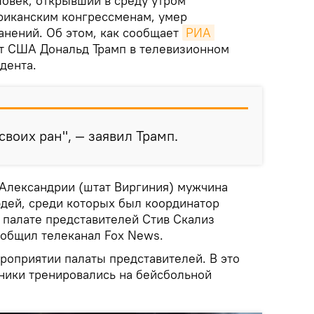
овек, открывший в среду утром
риканским конгрессменам, умер
анений. Об этом, как сообщает
РИА 
нт США Дональд Трамп в телевизионном
дента.
воих ран", — заявил Трамп.
Александрии (штат Виргиния) мужчина
юдей, среди которых был координатор
 палате представителей Стив Скализ
ообщил телеканал Fox News.
роприятии палаты представителей. В это
ники тренировались на бейсбольной