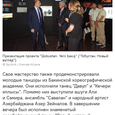
Презентация проекта "Qobustan. Yeni baxış" ("Гобустан. Новый
взгляд")
©
Sputnik / Kemale Aliyeva
Свое мастерство также продемонстрировали
молодые танцоры из Бакинской хореографической
академии. Они исполнили танец "Давул" и "Кечери
яллысы". Помимо них выступили ашуги Али
и Самира, ансамбль "Савалан" и народный артист
Азербайджана Азер Зейналов. В завершении
вечера был исполнен знаменитый