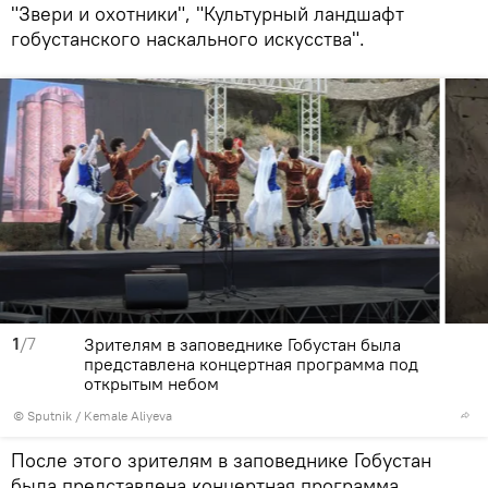
"Звери и охотники", "Культурный ландшафт
гобустанского наскального искусства".
1
/7
Зрителям в заповеднике Гобустан была
представлена концертная программа под
открытым небом
©
Sputnik / Kemale Aliyeva
После этого зрителям в заповеднике Гобустан
была представлена концертная программа