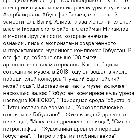
грандиозный концерт в заповеднике Гобустан. В
нем принял участие министр культуры и туризма
Азербайджана Абульфас Гараев, его первый
заместитель Вагиф Алиев, глава Исполнительной
власти Гарадагского района Сулейман Микаилов
и многие другие гости, которые вначале
ознакомились с экспонатами современного
интерактивного музейного комплекса Гобустан. В
его фонде собрано свыше 100 тысяч
археологических материалов. Как сообщили
сотрудники музея, в 2013 году он вошел в число
победителей конкурса "Лучший Европейский
музей года". Выставочная часть музея включает
несколько залов: "Гобустан: всемирное культурное
наследие ЮНЕСКО", "Природная среда Гобустана",
"Путешествие во времени", "Археологические
открытия в Гобустане", "Жизнь людей древнего
периода", "Искусство древнего периода", "Смысл
петроглифов", "Художники древнего периода
Гобустана", "Петроглифы из глубины веков",