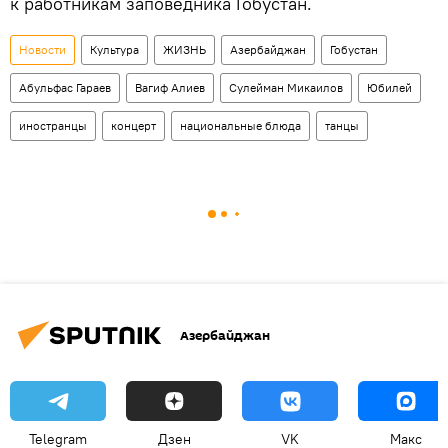
к работникам заповедника Гобустан.
Новости
Культура
ЖИЗНЬ
Азербайджан
Гобустан
Абульфас Гараев
Вагиф Алиев
Сулейман Микаилов
Юбилей
иностранцы
концерт
национальные блюда
танцы
Азербайджан
Telegram
Дзен
VK
Макс