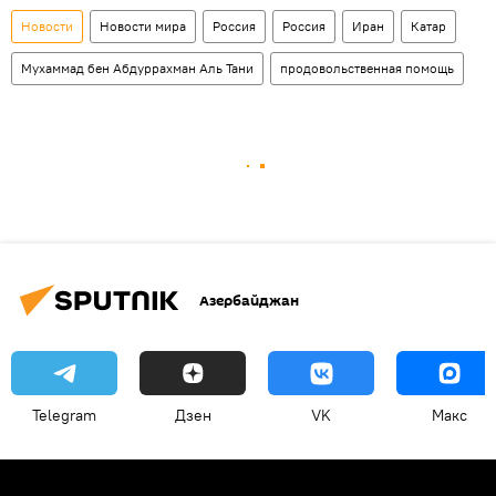
Новости
Новости мира
Россия
Россия
Иран
Катар
Мухаммад бен Абдуррахман Аль Тани
продовольственная помощь
Азербайджан
Telegram
Дзен
VK
Макс