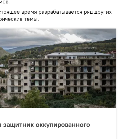
мов.
стоящее время разрабатывается ряд других
рические темы.
й защитник оккупированного