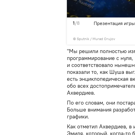
1
/8
и, женщин и детей Хиджран
Презентация игры
©
Sputnik / Murad Orujov
"Мы решили полностью изм
программирование с нуля,
и соответствовало нынешн
показали то, как Шуша выг
есть энциклопедическая вк
обо всех достопримечатель
Ахвердиев.
По его словам, они постар
Больше внимания разрабо
графики.
Как отметил Ахвердиев, в 
Эмиля, который, когда-то