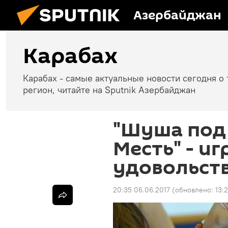
Азербайджан
Карабах
Карабах - самые актуальные новости сегодня о 
регион, читайте на Sputnik Азербайджан
"Шуша под
Месть" - иг
удовольст
20:35 06.06.2017
(обновлено:
13: