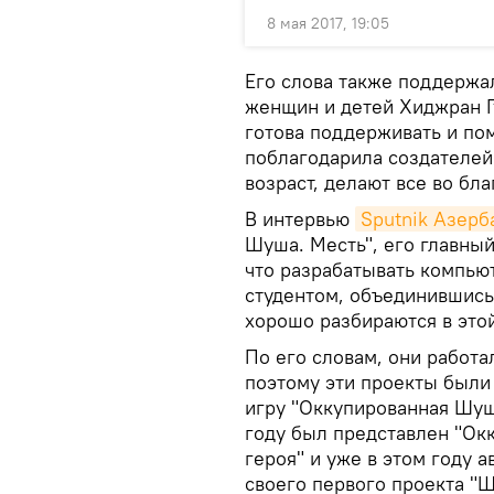
8 мая 2017, 19:05
Его слова также поддержа
женщин и детей Хиджран Гу
готова поддерживать и по
поблагодарила создателей 
возраст, делают все во бла
В интервью
Sputnik Азер
Шуша. Месть", его главны
что разрабатывать компью
студентом, объединившись
хорошо разбираются в этой
По его словам, они работал
поэтому эти проекты были
игру "Оккупированная Шуша
году был представлен "Окк
героя" и уже в этом году
своего первого проекта "Ш