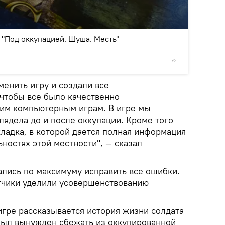
2
/8
 "Под оккупацией. Шуша. Месть"
©
Sputnik
енить игру и создали все
 чтобы все было качественно
им компьютерным играм. В игре мы
лядела до и после оккупации. Кроме того
ладка, в которой дается полная информация
ностях этой местности", — сказал
ались по максимуму исправить все ошибки.
тчики уделили усовершенствованию
игре рассказывается история жизни солдата
 был вынужден сбежать из оккупированной