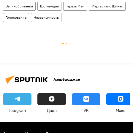
Великобритания
Шотландия
Тереза Мэй
Маргаритис Шинас
Голосование
Независимость
Азербайджан
Telegram
Дзен
VK
Макс