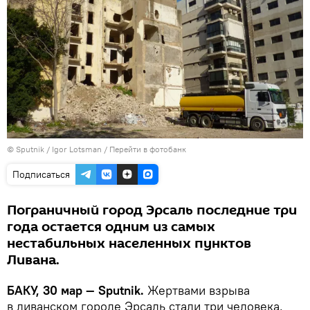
© Sputnik / Igor Lotsman
/
Перейти в фотобанк
Подписаться
Пограничный город Эрсаль последние три
года остается одним из самых
нестабильных населенных пунктов
Ливана.
БАКУ, 30 мар — Sputnik.
Жертвами взрыва
в ливанском городе Эрсаль стали три человека,