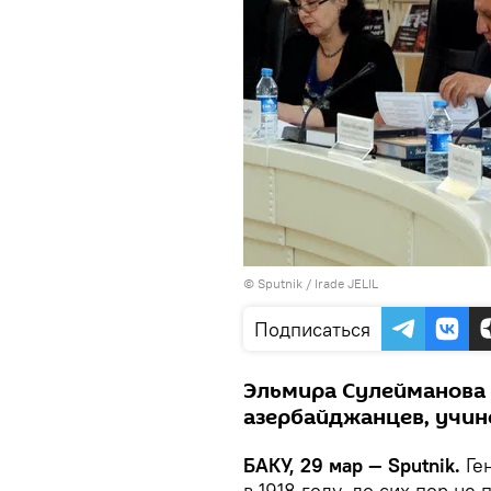
© Sputnik / Irade JELIL
Подписаться
Эльмира Сулейманова 
азербайджанцев, учин
БАКУ, 29 мар — Sputnik.
Ге
в 1918 году, до сих пор н