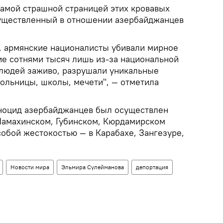
самой страшной страницей этих кровавых
существленный в отношении азербайджанцев
а, армянские националисты убивали мирное
е сотнями тысяч лишь из-за национальной
людей заживо, разрушали уникальные
больницы, школы, мечети", — отметила
ноцид азербайджанцев был осуществлен
Шамахинском, Губинском, Кюрдамирском
собой жестокостью — в Карабахе, Зангезуре,
Новости мира
Эльмира Сулейманова
депортация