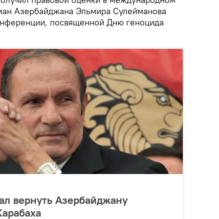
сман Азербайджана Эльмира Сулейманова
онференции, посвященной Дню геноцида
ал вернуть Азербайджану
Карабаха