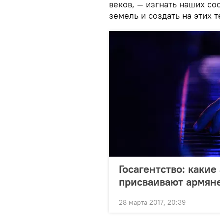
веков, — изгнать наших со
земель и создать на этих 
Госагентство: каки
присваивают армян
28 марта 2017, 20:39