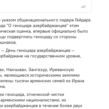
о указом общенационального лидера Гейдара
ода "О геноциде азербайджанцев" этим
ическая оценка, впервые официально было
нцы подверглись геноциду со стороны
ашнаков.
а — День геноцида азербайджанцев —
ербайджане на государственном уровне,
бах, Нахчыван, Зангезур, Иреванскую
ы, являющиеся историческими землями
елены тысячи армянских семей из Ирана
на.
ки геноцида, этнической чистки
 армянскими националистами, их
и азербайджанцев в течение более двух