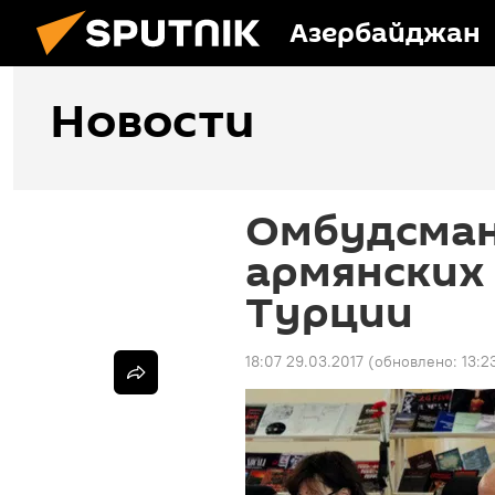
Азербайджан
Новости
Омбудсман
армянских 
Турции
18:07 29.03.2017
(обновлено:
13:2