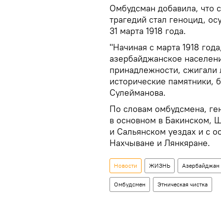
Омбудсман добавила, что 
трагедий стал геноцид, о
31 марта 1918 года.
"Начиная с марта 1918 год
азербайджанское населени
принадлежности, сжигали 
исторические памятники, 
Сулейманова.
По словам омбудсмена, ге
в основном в Бакинском, 
и Сальянском уездах и с о
Нахчыване и Лянкяране.
Новости
ЖИЗНЬ
Азербайджан
Омбудсмен
Этническая чистка