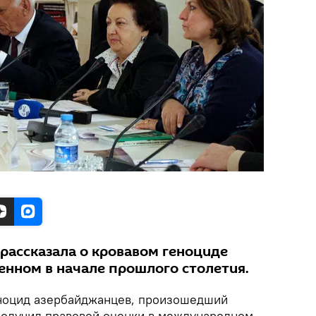
рассказала о кровавом геноциде
енном в начале прошлого столетия.
ноцид азербайджанцев, произошедший
е получил правовой оценки в международном