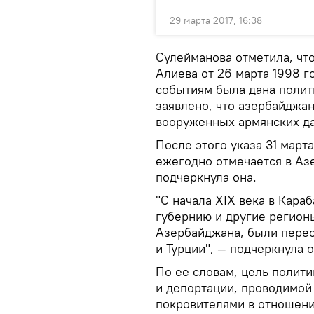
29 марта 2017, 16:38
Сулейманова отметила, чт
Алиева от 26 марта 1998 г
событиям была дана полит
заявлено, что азербайджа
вооруженных армянских д
После этого указа 31 март
ежегодно отмечается в Аз
подчеркнула она.
"С начала XIX века в Кара
губернию и другие регион
Азербайджана, были перес
и Турции", — подчеркнула о
По ее словам, цель полити
и депортации, проводимой
покровителями в отношени