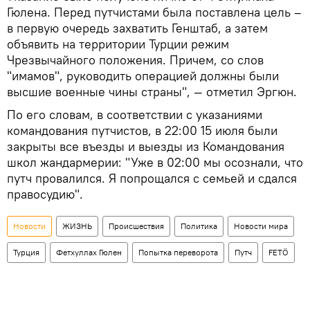
Гюлена. Перед путчистами была поставлена цель –
в первую очередь захватить Генштаб, а затем
объявить на территории Турции режим
Чрезвычайного положения. Причем, со слов
"имамов", руководить операцией должны были
высшие военные чины страны", — отметил Эргюн.
По его словам, в соответствии с указаниями
командования путчистов, в 22:00 15 июля были
закрыты все въезды и выезды из Командования
школ жандармерии: "Уже в 02:00 мы осознали, что
путч провалился. Я попрощался с семьей и сдался
правосудию".
Новости
ЖИЗНЬ
Происшествия
Политика
Новости мира
Турция
Фетхуллах Гюлен
Попытка переворота
Путч
FETÖ