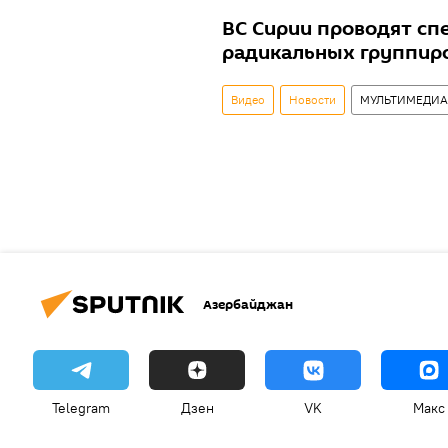
ВС Сирии проводят сп
радикальных группиро
Видео
Новости
МУЛЬТИМЕДИА
Азербайджан
Telegram
Дзен
VK
Макс