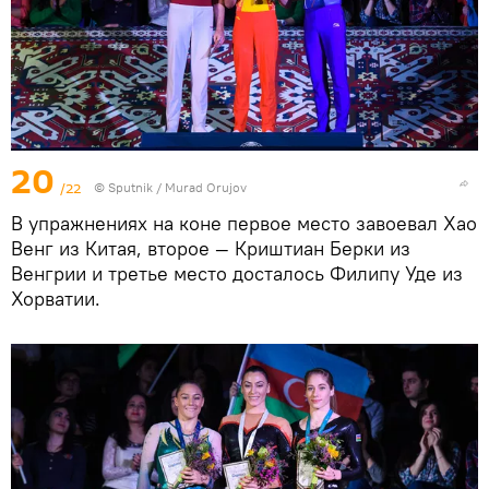
20
/22
©
Sputnik / Murad Orujov
В упражнениях на коне первое место завоевал Хао
Венг из Китая, второе — Криштиан Берки из
Венгрии и третье место досталось Филипу Уде из
Хорватии.