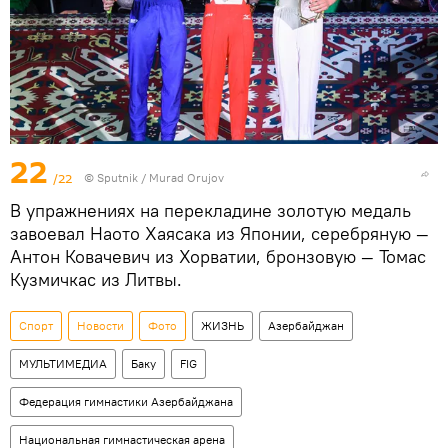
22
/22
©
Sputnik / Murad Orujov
В упражнениях на перекладине золотую медаль
завоевал Наото Хаясака из Японии, серебряную —
Антон Ковачевич из Хорватии, бронзовую — Томас
Кузмичкас из Литвы.
Спорт
Новости
Фото
ЖИЗНЬ
Азербайджан
МУЛЬТИМЕДИА
Баку
FIG
Федерация гимнастики Азербайджана
Национальная гимнастическая арена