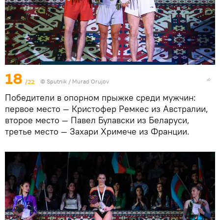
18
/22
©
Sputnik / Murad Orujov
Победители в опорном прыжке среди мужчин:
первое место — Кристофер Ремкес из Австралии,
второе место — Павел Булавски из Беларуси,
третье место — Захари Хримече из Франции.