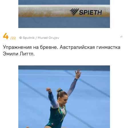
4
/22
©
Sputnik / Murad Orujov
Упражнения на бревне. Австралийская гинмастка
Эмили Литтл.