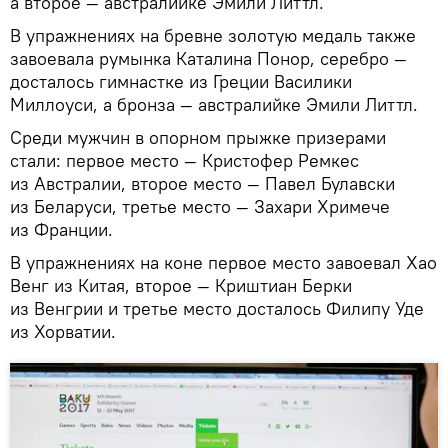
а второе — австралийке Эмили Литтл.
В упражнениях на бревне золотую медаль также
завоевала румынка Каталина Понор, серебро —
досталось гимнастке из Греции Василики
Миллоуси, а бронза — австралийке Эмили Литтл.
Среди мужчин в опорном прыжке призерами
стали: первое место — Кристофер Ремкес
из Австралии, второе место — Павел Булавски
из Беларуси, третье место — Захари Хримече
из Франции.
В упражнениях на коне первое место завоевал Хао
Венг из Китая, второе — Криштиан Берки
из Венгрии и третье место досталось Филипу Уде
из Хорватии.