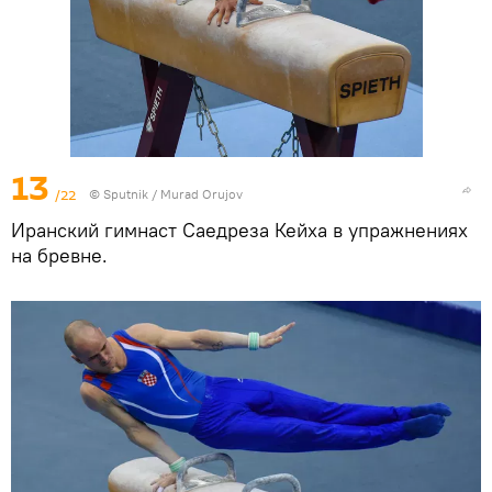
13
/22
©
Sputnik / Murad Orujov
Иранский гимнаст Саедреза Кейха в упражнениях
на бревне.