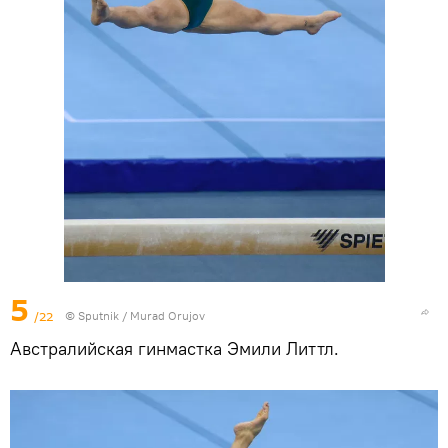
5
/22
©
Sputnik / Murad Orujov
Австралийская гинмастка Эмили Литтл.