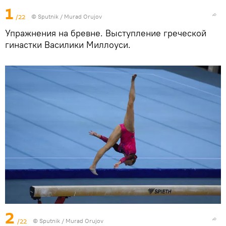
1
/22
©
Sputnik / Murad Orujov
Упражнения на бревне. Выступление греческой
гинастки Василики Миллоуси.
2
/22
©
Sputnik / Murad Orujov