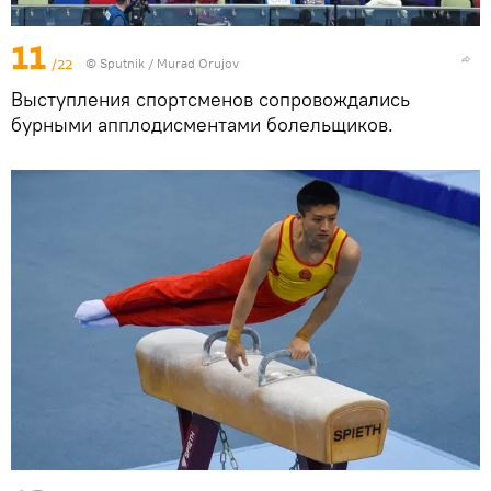
11
/22
©
Sputnik / Murad Orujov
Выступления спортсменов сопровождались
бурными апплодисментами болельщиков.