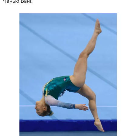
Ченью Ванг.