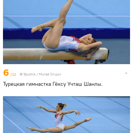
6
/22
©
Sputnik / Murad Orujov
Турецкая гимнастка Гёксу Учташ Шанлы.