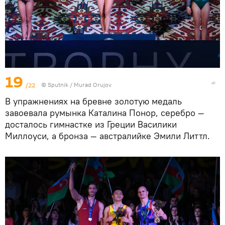
19
/22
©
Sputnik / Murad Orujov
В упражнениях на бревне золотую медаль
завоевала румынка Каталина Понор, серебро —
досталось гимнастке из Греции Василики
Миллоуси, а бронза — австралийке Эмили Литтл.