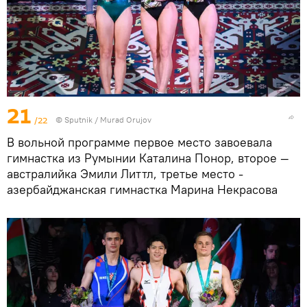
21
/22
©
Sputnik / Murad Orujov
В вольной программе первое место завоевала
гимнастка из Румынии Каталина Понор, второе —
австралийка Эмили Литтл, третье место -
азербайджанская гимнастка Марина Некрасова