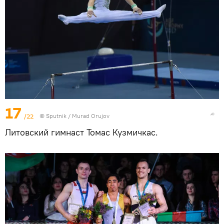
17
/22
©
Sputnik / Murad Orujov
Литовский гимнаст Томас Кузмичкас.