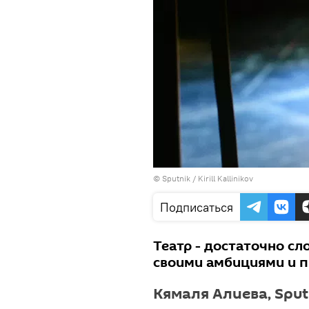
© Sputnik / Kirill Kallinikov
Подписаться
Театр - достаточно сл
своими амбициями и п
Кямаля Алиева, Spu