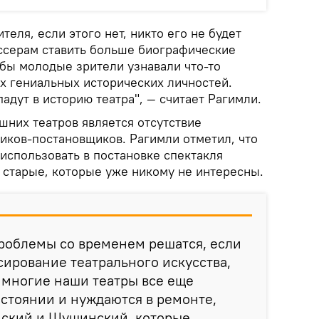
теля, если этого нет, никто его не будет
ссерам ставить больше биографические
 бы молодые зрители узнавали что-то
х гениальных исторических личностей.
адут в историю театра", — считает Рагимли.
шних театров является отсутствие
ков-постановщиков. Рагимли отметил, что
использовать в постановке спектакля
 старые, которые уже никому не интересны.
 проблемы со временем решатся, если
ирование театрального искусства,
р многие наши театры все еще
остоянии и нуждаются в ремонте,
нский и Шушинский, которые