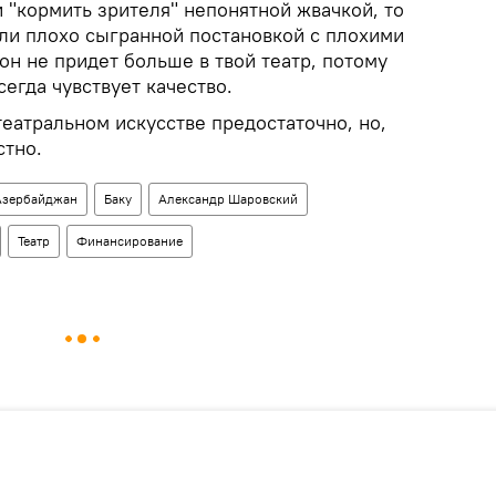
и "кормить зрителя" непонятной жвачкой, то
или плохо сыгранной постановкой с плохими
 он не придет больше в твой театр, потому
сегда чувствует качество.
еатральном искусстве предостаточно, но,
стно.
Азербайджан
Баку
Александр Шаровский
Театр
Финансирование