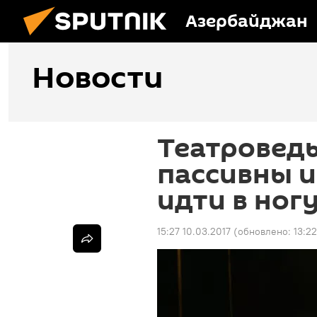
Азербайджан
Новости
Театровед
пассивны 
идти в ног
15:27 10.03.2017
(обновлено:
13:2