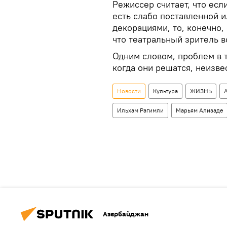
Режиссер считает, что есл
есть слабо поставленной 
декорациями, то, конечно,
что театральный зритель в
Одним словом, проблем в т
когда они решатся, неизве
Новости
Культура
ЖИЗНЬ
Ильхам Рагимли
Марьям Ализаде
Азербайджан