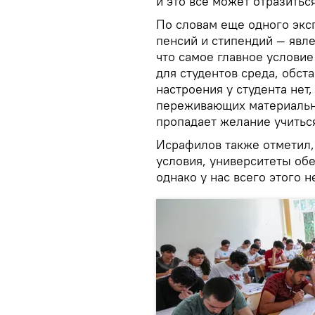
и это все может отразиться
По словам еще одного экс
пенсий и стипендий — явле
что самое главное услови
для студентов среда, обста
настроения у студента нет,
переживающих материальн
пропадает желание учиться
Исрафилов также отметил, 
условия, университеты о
однако у нас всего этого не