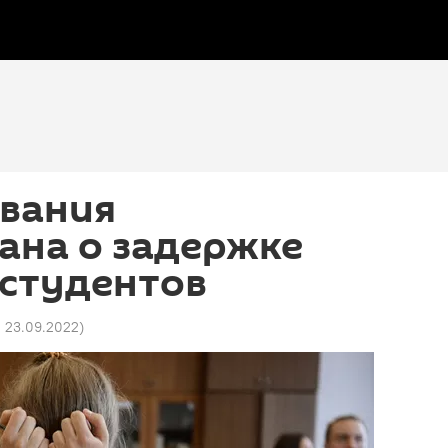
вания
ана о задержке
 студентов
2 23.09.2022
)