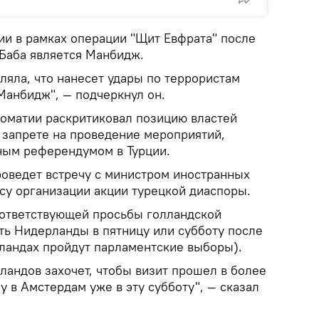
ии в рамках операции "Щит Евфрата" после
Баба является Манбидж.
вляла, что нанесет удары по террористам
Манбидж", — подчеркнул он.
ломатии раскритиковал позицию властей
 запрете на проведение мероприятий,
ным референдумом в Турции.
роведет встречу с министром иностранных
су организации акции турецкой диаспоры.
соответствующей просьбы голландской
ть Нидерланды в пятницу или субботу после
рландах пройдут парламентские выборы).
ландов захочет, чтобы визит прошел в более
у в Амстердам уже в эту субботу", — сказал