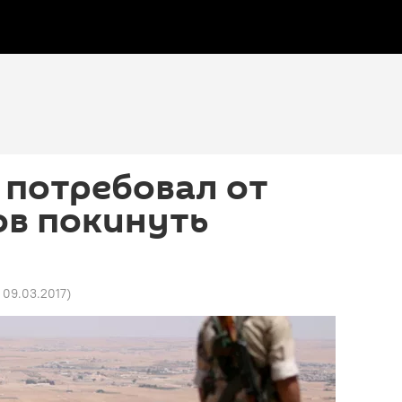
 потребовал от
ов покинуть
4 09.03.2017
)