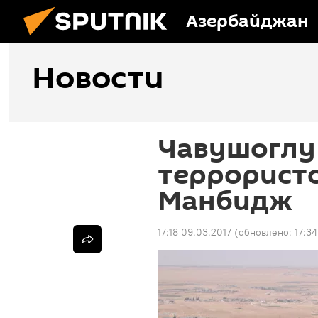
Азербайджан
Новости
Чавушоглу
террорист
Манбидж
17:18 09.03.2017
(обновлено:
17:3