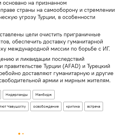
и основано на признанном
праве страны на самооборону и стремлении
ескую угрозу Турции, в особенности
оставлены цели очистить приграничные
тов, обеспечить доставку гуманитарной
ку международной миссии по борьбе с ИГ.
ению и ликвидации последствий
и правительстве Турции (AFAD) и Турецкий
ебойно доставляют гуманитарную и другие
свободительной армии и мирным жителям.
Нидерланды
Манбидж
влют Чавушоглу
освобождение
критика
встреча