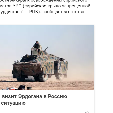
ристов YPG (сирийское крыло запрещенной
Курдистана" — PПK), сообщает агентство
 визит Эрдогана в Россию
 ситуацию