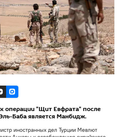
х операции "Щит Евфрата" после
Эль-Баба является Манбидж.
истр иностранных дел Турции Мевлют
ности Анкары к освобождению сирийского