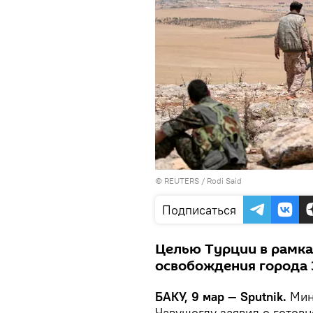
©
REUTERS
/ Rodi Said
Подписаться
Целью Турции в рамка
освобождения города 
БАКУ, 9 мар — Sputnik.
Мин
Чавушоглу заявил о готов