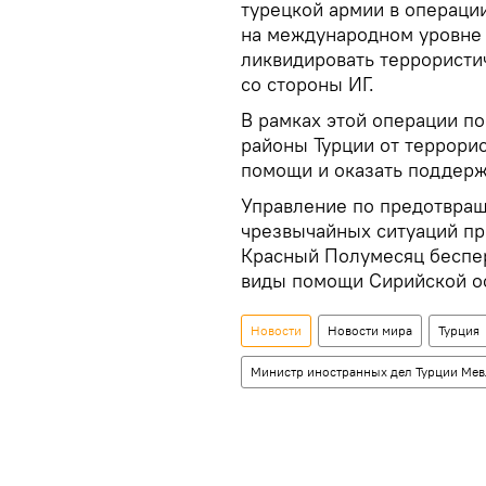
турецкой армии в операци
на международном уровне 
ликвидировать террористич
со стороны ИГ.
В рамках этой операции п
районы Турции от террорис
помощи и оказать поддерж
Управление по предотвращ
чрезвычайных ситуаций пр
Красный Полумесяц беспер
виды помощи Сирийской о
Новости
Новости мира
Турция
Министр иностранных дел Турции Ме