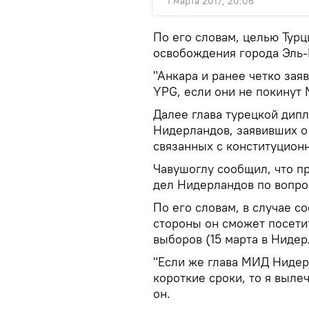
1 марта 2017, 20:06
По его словам, целью Турц
освобождения города Эль-
"Анкара и ранее четко зая
YPG, если они не покинут 
Далее глава турецкой дип
Нидерландов, заявивших о
связанных с конституцион
Чавушоглу сообщил, что п
дел Нидерландов по вопро
По его словам, в случае 
стороны он сможет посети
выборов (15 марта в Ниде
"Если же глава МИД Нидер
короткие сроки, то я вылеч
он.