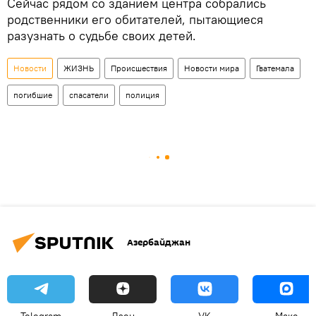
Сейчас рядом со зданием центра собрались
родственники его обитателей, пытающиеся
разузнать о судьбе своих детей.
Новости
ЖИЗНЬ
Происшествия
Новости мира
Гватемала
погибшие
спасатели
полиция
Азербайджан
Telegram
Дзен
VK
Макс