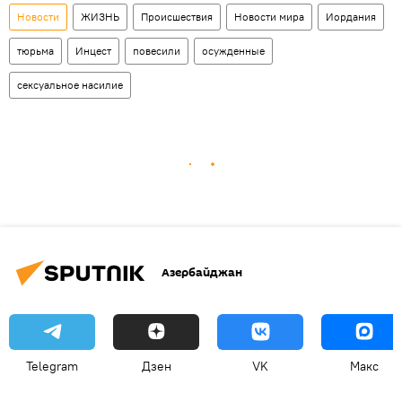
Новости
ЖИЗНЬ
Происшествия
Новости мира
Иордания
тюрьма
Инцест
повесили
осужденные
сексуальное насилие
Азербайджан
Telegram
Дзен
VK
Макс