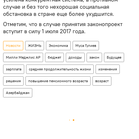
случае и без того нехорошая социальная
обстановка в стране еще более ухудшится.
Отметим, что в случае принятия законопроект
вступит в силу 1 июля 2017 года.
Новости
ЖИЗНЬ
Экономика
Муса Гулиев
Милли Меджлис АР
бюджет
доходы
закон
Будущее
зарплата
средняя продолжительность жизни
изменения
решения
повышение пенсионного возраста
возраст
Азербайджан