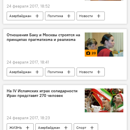
24 февраля 2017, 18:52
Азербайджан
Политика
Новости
Первая леди Азербайджана Мехрибан Алиева
благодарность
назначение
Отношения Баку и Москвы строятся на
принципах прагматизма и реализма
поздравление
признательность
поддержка
пожелания
20
24 февраля 2017, 18:41
Азербайджан
Политика
Новости
Россия
МУЛЬТИМЕДИА
Фото
Россия
Сергей Марков
На IV Исламских играх солидарности
Иран представят 270 человек
Самед Сеидов
Олег Мурашев
Милли Меджлис АР
Госдума РФ
встреча
влияние
Повестка
24 февраля 2017, 18:23
Контакты
развитие
конференция
ЖИЗНЬ
Азербайджан
Спорт