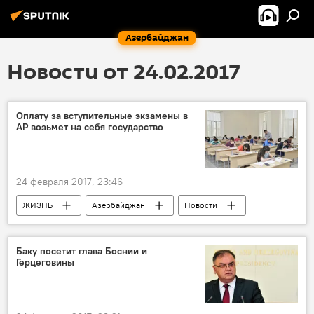
Азербайджан
Новости от 24.02.2017
Оплату за вступительные экзамены в
АР возьмет на себя государство
24 февраля 2017, 23:46
ЖИЗНЬ
Азербайджан
Новости
Государственный экзаменационный центр
Документы
распоряжение
оплата
Баку посетит глава Боснии и
Герцеговины
бесплатно