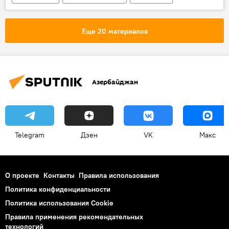
делегация
партнер
Новости
Иран
Национальный олимпийский комитет (НОК) Ирана
Еще 20 материалов
IV Исламские игры солидарности
делегация
потенциал
Дружба
инфрас
Азербайджан
Игры Исламской солидарности в Баку
Telegram
Дзен
VK
Макс
О проекте
Контакты
Правила использования
Политика конфиденциальности
Политика использования Cookie
Правила применения рекомендательных
технологий