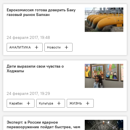
оккупация
история
виновные
Еврокомиссия готова доверить Баку
газовый рынок Балкан
Ходжалинский геноцид
заявление
соболезнования
24 февраля 2017, 19:48
АНАЛИТИКА
Новости
Новости мира
Экономика
Болгария
Дети выразили свои чувства о
Ходжалы
Вице-председатель ЕК Марош Шефчович
Еврокомиссия
Южный газовый коридор
газопровод
шаги
развитие
24 февраля 2017, 19:29
строительство
Прокачка нефти
Карабах
Культура
ЖИЗНЬ
поставки
Азербайджан
Новости
Министерство культуры и туризма АР
дети
Эксперт: в России ядерное
перевооружение пойдет быстрее, чем
история
Трагедия
Художник