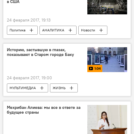
в США
патриоты
Азербайджан
24 февраля 2017, 19:13
Политика
АНАЛИТИКА
Новости
Новости мира
Россия
США
Дмитрий Верхотуров
война
Историю, застывшую в глазах,
показывают в Старом городе Баку
Холодная война
Ядерные испытания
вооружение
ядерный арсенал
1:04
боеголовки
24 февраля 2017, 19:00
МУЛЬТИМЕДИА
ЖИЗНЬ
Азербайджан
Видео
Новости
Мехрибан Алиева: мы все в ответе за
будущее страны