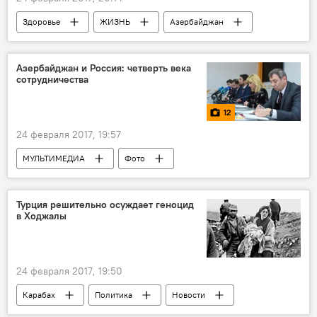
Здоровье
ЖИЗНЬ
Азербайджан
Новости
Министерство сельского хозяйства АР
Азербайджан и Россия: четверть века
сотрудничества
Мониторинг
Исследование
Анализы
птичий грипп
12
24 февраля 2017, 19:57
МУЛЬТИМЕДИА
Фото
Пресс-центр
Баку
Сергей Марков
Никита Исаев
Оксана Пушкина
Турция решительно осуждает геноцид
в Ходжалы
Александр Ющенко
Леонид Исаев
Пресс-конференция
Сотрудничество
Отношения
Дипломатия
24 февраля 2017, 19:50
Азербайджан
Карабах
Политика
Новости
Новости мира
Турция
МИД Турции