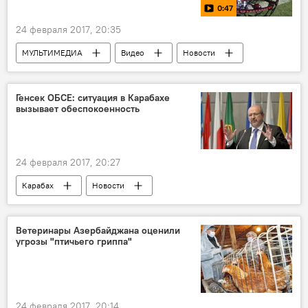
Незаконное пересечение границы
0:47
Территориальная целостность
закон
24 февраля 2017, 20:35
МУЛЬТИМЕДИА
Видео
Новости
Новости мира
Генсек ОБСЕ: ситуация в Карабахе
вызывает обеспокоенность
24 февраля 2017, 20:27
Карабах
Новости
Ламберто Заньер
ОБСЕ
Обеспокоенность
жертвы
Ветеринары Азербайджана оценили
угрозы "птичьего гриппа"
Ситуация
эскалация
24 февраля 2017, 20:14