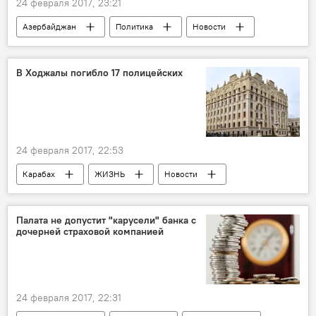
24 февраля 2017, 23:21
Азербайджан
Политика
Новости
Новости мира
Босния и Герцеговина
Младен Иванич
В Ходжалы погибло 17 полицейских
Государственный комитет по работе с диаспорой АР
V Глобальный Бакинский форум
визит
Встречи
Гости
24 февраля 2017, 22:53
Карабах
ЖИЗНЬ
Новости
Минута молчания
Ходжалинский геноцид
память
погибшие
Азербайджан
Палата не допустит "карусели" банка с
дочерней страховой компанией
24 февраля 2017, 22:31