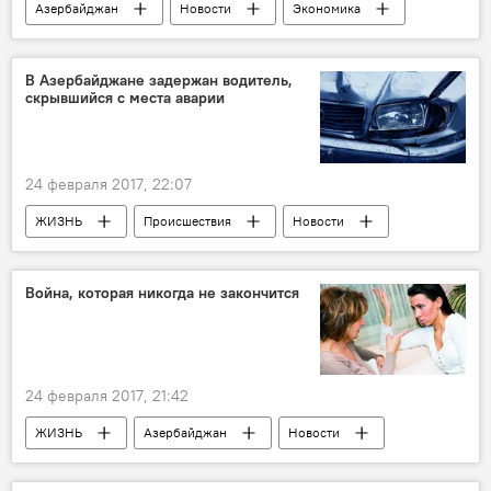
Азербайджан
Новости
Экономика
Руфат Асланлы
Палата надзора над финансовыми рынками
В Азербайджане задержан водитель,
скрывшийся с места аварии
реформы
Требования
механизм контроля
Прогноз
рынок
24 февраля 2017, 22:07
ЖИЗНЬ
Происшествия
Новости
Генеральная прокуратура АР
Уголовное дело
Пешеход
Наезд
Война, которая никогда не закончится
Азербайджан
24 февраля 2017, 21:42
ЖИЗНЬ
Азербайджан
Новости
развод
Оскорбления
Замужество