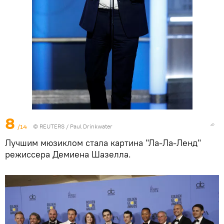
8
/14
©
REUTERS
/ Paul Drinkwater
Лучшим мюзиклом стала картина "Ла-Ла-Ленд"
режиссера Демиена Шазелла.