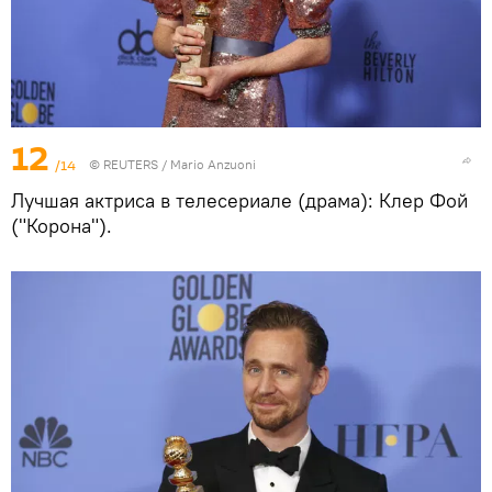
12
/14
©
REUTERS
/ Mario Anzuoni
Лучшая актриса в телесериале (драма): Клер Фой
("Корона").