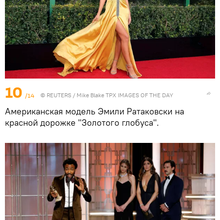
10
/14
©
REUTERS
/ Mike Blake TPX IMAGES OF THE DAY
Американская модель Эмили Ратаковски на
красной дорожке "Золотого глобуса".