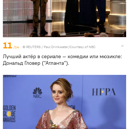
11
/14
©
REUTERS
/ Paul Drinkwater/Courtesy of NBC
Лучший актёр в сериале — комедии или мюзикле:
Дональд Гловер ("Атланта").