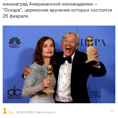
кинонаград Американской киноакадемии —
"Оскара", церемония вручения которых состоится
26 февраля.
1
/14
©
REUTERS
/ Mario Anzuon