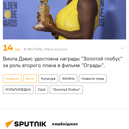
14
/14
©
REUTERS
/ Mario Anzuoni
Виола Дэвис удостоена награды "Золотой глобус"
за роль второго плана в фильме "Ограды".
Новости
Фото
Культура
ЖИЗНЬ
Новости мира
МУЛЬТИМЕДИА
США
"Золотой Глобус"
Азербайджан