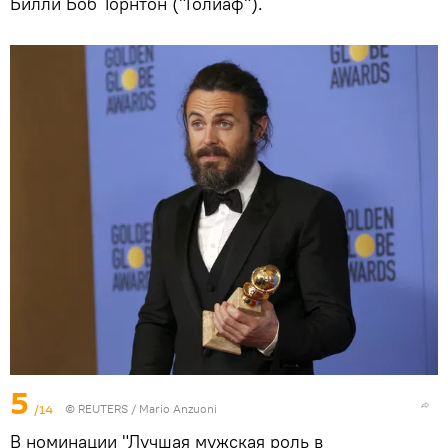
Билли Боб Торнтон ("Голиаф").
5
/14
©
REUTERS
/ Mario Anzuoni
В номинации "Лучшая мужская роль в