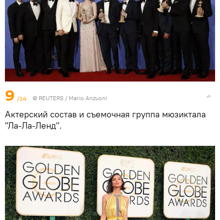
9
/14
©
REUTERS
/ Mario Anzuoni
Актерский состав и съемочная группа мюзиктала
"Ла-Ла-Ленд".