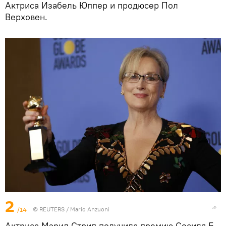
Актриса Изабель Юппер и продюсер Пол
Верховен.
2
/14
©
REUTERS
/ Mario Anzuoni
Актриса Мэрил Стрип получила премию Сесиля Б.