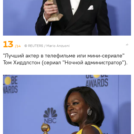
13
/14
©
REUTERS
/ Mario Anzuoni
"Лучший актер в телефильме или мини-сериале"
Том Хиддлстон (сериал "Ночной администратор").