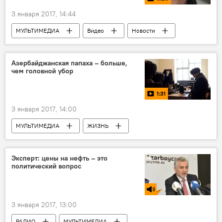
3 января 2017, 14:44
МУЛЬТИМЕДИА
Видео
Новости
Новости мира
Теракт в ночном клубе в Стамбуле
Азербайджанская папаха – больше,
чем головной убор
1:31
3 января 2017, 14:00
МУЛЬТИМЕДИА
ЖИЗНЬ
Азербайджан
Видео
Новости
Мастера своего дела
Эксперт: цены на нефть – это
политический вопрос
3 января 2017, 13:00
РАДИО
МУЛЬТИМЕДИА