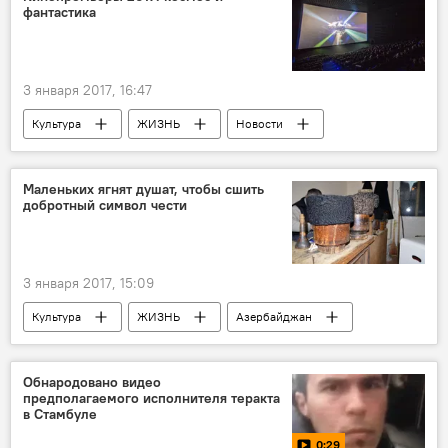
фантастика
3 января 2017, 16:47
Культура
ЖИЗНЬ
Новости
Новости мира
Маленьких ягнят душат, чтобы сшить
добротный символ чести
3 января 2017, 15:09
Культура
ЖИЗНЬ
Азербайджан
Новости
Масаллы
Ягуб Мамедов
Мастер
Папахчи
Папаха
Обнародовано видео
предполагаемого исполнителя теракта
Пошив
в Стамбуле
0:29