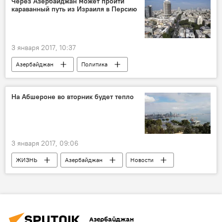
Через Азербайджан может пройти
караванный путь из Израиля в Персию
3 января 2017, 10:37
Азербайджан
Политика
АНАЛИТИКА
Новости
Новости мира
Израиль
На Абшероне во вторник будет тепло
Юрий Бочаров
Сотрудничество
3 января 2017, 09:06
ЖИЗНЬ
Азербайджан
Новости
Азербайджан