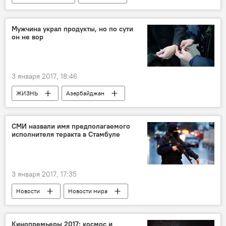
Новости мира
Теракт в ночном клубе в Стамбуле
Мужчина украл продукты, но по сути
он не вор
3 января 2017, 18:46
ЖИЗНЬ
Азербайджан
Происшествия
АНАЛИТИКА
Новости
Шамсаддин Алиев
СМИ назвали имя предполагаемого
исполнителя теракта в Стамбуле
Ахмед Ширинов
Кризис
Криминал
Воровство
Криминогенная обстановка
3 января 2017, 17:35
Новости
Новости мира
Теракт в ночном клубе в Стамбуле
Кинопремьеры 2017: космос и