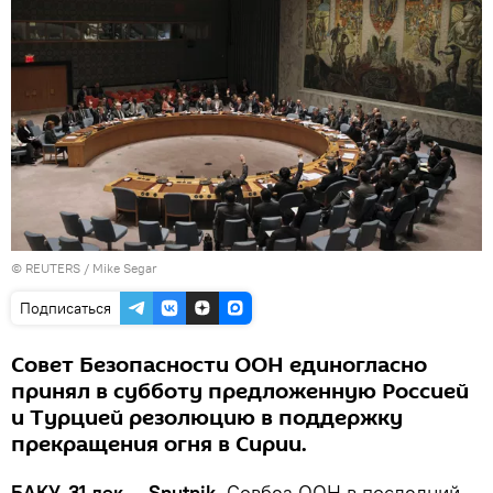
©
REUTERS
/ Mike Segar
Подписаться
Совет Безопасности ООН единогласно
принял в субботу предложенную Россией
и Турцией резолюцию в поддержку
прекращения огня в Сирии.
БАКУ, 31 дек — Sputnik.
Совбез ООН в последний