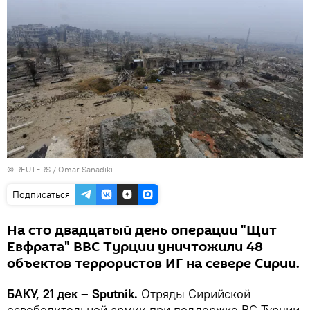
©
REUTERS
/ Omar Sanadiki
Подписаться
На сто двадцатый день операции "Щит
Евфрата" ВВС Турции уничтожили 48
объектов террористов ИГ на севере Сирии.
БАКУ, 21 дек – Sputnik.
Отряды Сирийской
освободительной армии при поддержке ВС Турции