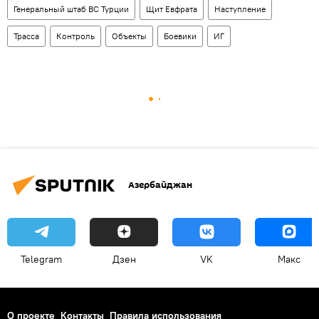
Генеральный штаб ВС Турции
Щит Евфрата
Наступление
Трасса
Контроль
Объекты
Боевики
ИГ
Азербайджан
Telegram
Дзен
VK
Макс
О проекте
Контакты
Правила использования