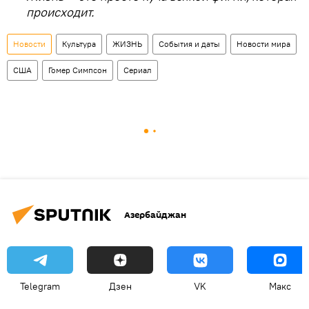
происходит.
Новости
Культура
ЖИЗНЬ
События и даты
Новости мира
США
Гомер Симпсон
Сериал
Азербайджан
Telegram
Дзен
VK
Макс