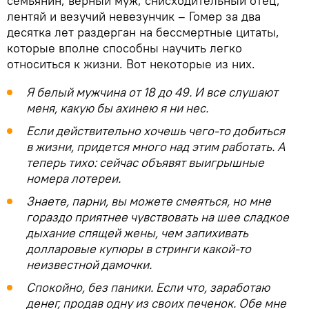
семьянин, верный муж, снисходительный отец,
лентяй и везучий невезунчик – Гомер за два
десятка лет раздерган на бессмертные цитаты,
которые вполне способны научить легко
относиться к жизни. Вот некоторые из них.
Я белый мужчина от 18 до 49. И все слушают
меня, какую бы ахинею я ни нес.
Если действительно хочешь чего-то добиться
в жизни, придется много над этим работать. А
теперь тихо: сейчас объявят выигрышные
номера лотереи.
Знаете, парни, вы можете смеяться, но мне
гораздо приятнее чувствовать на шее сладкое
дыхание спящей жены, чем запихивать
долларовые купюры в стринги какой-то
неизвестной дамочки.
Спокойно, без паники. Если что, заработаю
денег, продав одну из своих печенок. Обе мне