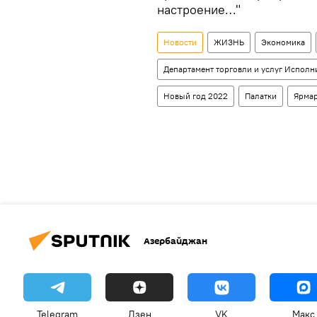
настроение…"
Новости
ЖИЗНЬ
Экономика
Департамент торговли и услуг Исполн
Новый год 2022
Палатки
Ярма
Азербайджан
Telegram
Дзен
VK
Макс