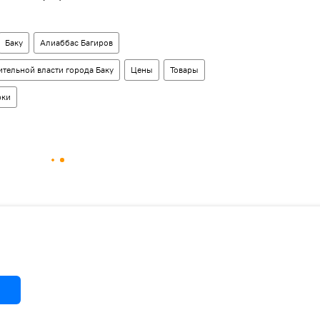
Баку
Алиаббас Багиров
ительной власти города Баку
Цены
Товары
рки