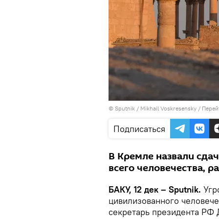
© Sputnik / Mikhail Voskresensky
/
Перей
Подписаться
В Кремле назвали сда
всего человечества, 
БАКУ, 12 дек – Sputnik.
Угр
цивилизованного человечес
секретарь президента РФ