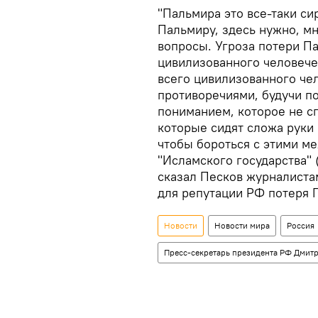
"Пальмира это все-таки си
Пальмиру, здесь нужно, м
вопросы. Угроза потери Па
цивилизованного человечес
всего цивилизованного чел
противоречиями, будучи п
пониманием, которое не с
которые сидят сложа руки 
чтобы бороться с этими м
"Исламского государства" 
сказал Песков журналистам
для репутации РФ потеря 
Новости
Новости мира
Россия
Пресс-секретарь президента РФ Дмит