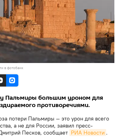
ти в фотобанк
чу Пальмиры большим уроном для
раздираемого противоречиями.
оза потери Пальмиры — это урон для всего
тва, а не для России, заявил пресс-
 Дмитрий Песков, сообщает
РИА Новости
.