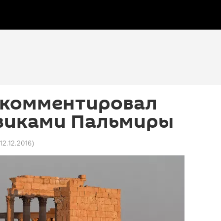
окомментировал
евиками Пальмиры
 12.12.2016
)