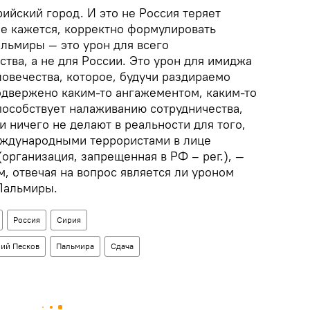
рийский город. И это не Россия теряет
не кажется, корректно формулировать
льмиры — это урон для всего
тва, а не для России. Это урон для имиджа
овечества, которое, будучи раздираемо
одвержено каким-то ангажементом, каким-то
пособствует налаживанию сотрудничества,
и ничего не делают в реальности для того,
еждународными террористами в лице
(организация, запрещенная в РФ – рег.), —
, отвечая на вопрос является ли уроном
Пальмиры.
Россия
Сирия
рий Песков
Пальмира
Сдача