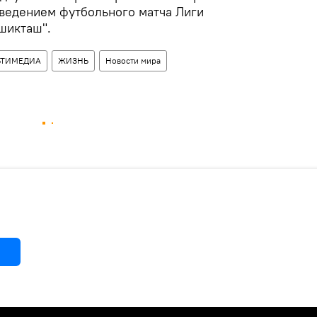
оведением футбольного матча Лиги
шикташ".
ЬТИМЕДИА
ЖИЗНЬ
Новости мира