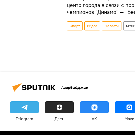
центр города в связи с пр
чемпионов "Динамо" — "Бе
Спорт
Видео
Новости
МУЛ
Азербайджан
Telegram
Дзен
VK
Макс