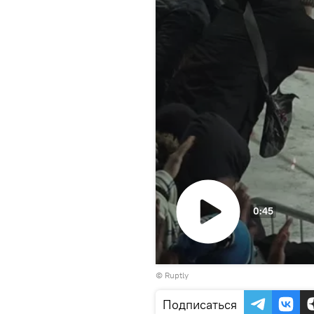
0:45
Воспроизвести
©
Ruptly
видео
Подписаться