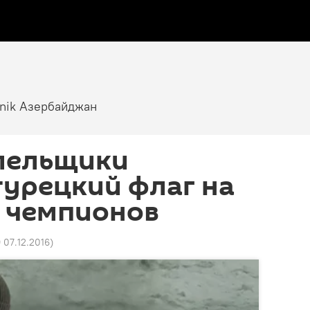
tnik Азербайджан
олельщики
урецкий флаг на
и чемпионов
9 07.12.2016
)