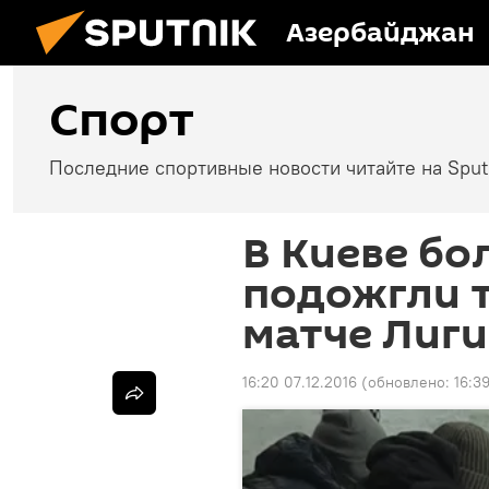
Азербайджан
Спорт
Последние спортивные новости читайте на Spu
В Киеве б
подожгли т
матче Лиг
16:20 07.12.2016
(обновлено:
16:3