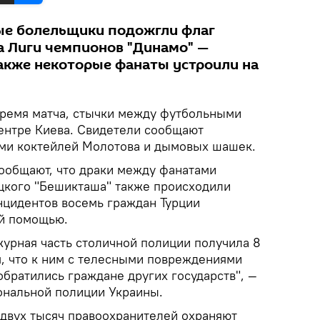
ые болельщики подожгли флаг
а Лиги чемпионов "Динамо" —
Также некоторые фанаты устроили на
ремя матча, стычки между футбольными
ентре Киева. Свидетели сообщают
ми коктейлей Молотова и дымовых шашек.
ообщают, что драки между фанатами
ецкого "Бешикташа" также происходили
нцидентов восемь граждан Турции
ой помощью.
журная часть столичной полиции получила 8
м, что к ним с телесными повреждениями
братились граждане других государств", —
ональной полиции Украины.
 двух тысяч правоохранителей охраняют