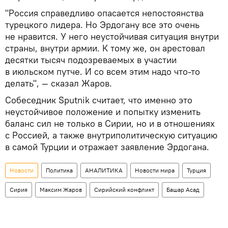
"Россия справедливо опасается непостоянства
турецкого лидера. Но Эрдогану все это очень
не нравится. У него неустойчивая ситуация внутри
страны, внутри армии. К тому же, он арестовал
десятки тысяч подозреваемых в участии
в июльском путче. И со всем этим надо что-то
делать", — сказал Жаров.
Собеседник Sputnik считает, что именно это
неустойчивое положение и попытку изменить
баланс сил не только в Сирии, но и в отношениях
с Россией, а также внутриполитическую ситуацию
в самой Турции и отражает заявление Эрдогана.
Новости
Политика
АНАЛИТИКА
Новости мира
Турция
Сирия
Максим Жаров
Сирийский конфликт
Башар Асад