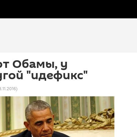
от Обамы, у
гой "идефикс"
8.11.2016
)