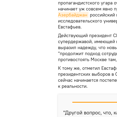
пропагандистского угара о
начинает уж совсем явно 
Азербайджан
российский 
исследовательского униве
Евстафьев.
Действующий президент С
супердержавой, имеющей в
выразил надежду, что новы
"продолжит подход сотрудн
противостоять Москве там,
К тому же, отметил Евстаф
президентских выборов в
сейчас начинается постеп
к реальности.
"Другой вопрос, что, 