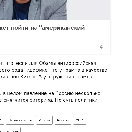
жет пойти на "американский
т, что, если для Обамы антироссийская
его рода "идефикс", то у Трампа в качестве
ействие Китаю. А у окружения Трампа –
, в целом давление на Россию несколько
 смягчится риторика. Но суть политики
А
Новости мира
Россия
Россия
США
я риторика