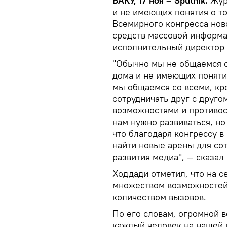
БАКУ, 17 ноя – Sputnik.
Жур
и не имеющих понятия о то
Всемирного конгресса нов
средств массовой информац
исполнительный директор 
"Обычно мы не общаемся с
дома и не имеющих понятия
мы общаемся со всеми, кр
сотрудничать друг с друго
возможностями и противос
нам нужно развиваться, но
что благодаря конгрессу в
найти новые арены для со
развития медиа", — сказал 
Ходдади отметил, что на 
множеством возможностей,
количеством вызовов.
По его словам, огромной в
каждый человек на нашей 