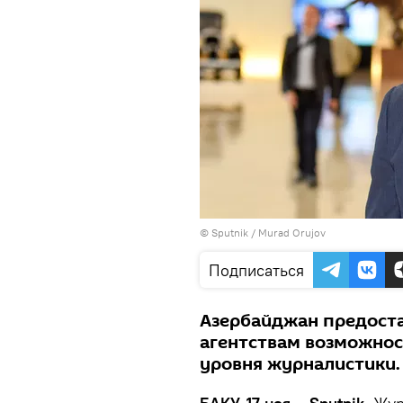
©
Sputnik / Murad Orujov
Подписаться
Азербайджан предос
агентствам возможнос
уровня журналистики.