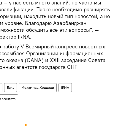
— у нас есть много знаний, но часто мы
 квалификации. Также необходимо расширять
рмации, находить новый тип новостей, а не
ом уровне. Благодарю Азербайджан
можности обсудить все эти вопросы", —
ректор IRNA.
ою работу V Всемирный конгресс новостных
я ассамблея Организации информационных
ого океана (OANA) и XXII заседание Совета
нных агентств государств СНГ
Баку
Мохаммад Ходдади
IRNA
 агентств