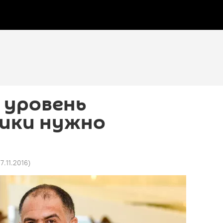
: уровень
ики нужно
17.11.2016
)