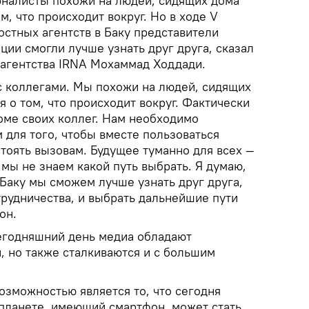
налисты похожи на людей, сидящих дома
м, что происходит вокруг. Но в ходе V
остных агентств в Баку представители
ии смогли лучше узнать друг друга, сказал
агентства IRNA Мохаммад Ходдади.
 коллегами. Мы похожи на людей, сидящих
 о том, что происходит вокруг. Фактически
оме своих коллег. Нам необходимо
м для того, чтобы вместе пользоваться
тоять вызовам. Будущее туманно для всех —
 мы не знаем какой путь выбрать. Я думаю,
 Баку мы сможем лучше узнать друг друга,
трудничества, и выбрать дальнейшие пути
он.
сегодняшний день медиа обладают
 но также сталкиваются и с большим
озможностью является то, что сегодня
планете, имеющий смартфон, может стать