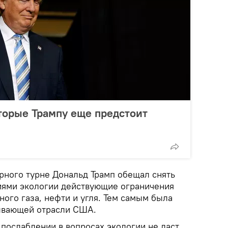
оторые Трампу еще предстоит
рного турне Дональд Трамп обещал снять
иями экологии действующие ограничения
ного газа, нефти и угля. Тем самым была
бывающей отрасли США.
 послаблении в вопросах экологии не даст