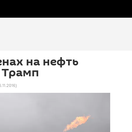
енах на нефть
 Трамп
16.11.2016
)