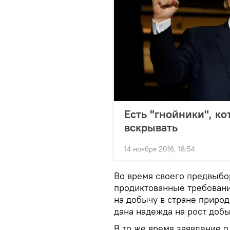
Есть "гнойники", к
вскрывать
14 ноября 2016, 18:54
Во время своего предвыбо
продиктованные требован
на добычу в стране природ
дана надежда на рост до
В то же время заявление о