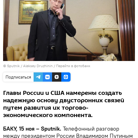
© Sputnik / Aleksey Druzhinin
/
Перейти в фотобанк
Подписаться
Главы России и США намерены создать
надежную основу двусторонних связей
путем развития их торгово-
экономического компонента.
БАКУ, 15 ноя – Sputnik.
Телефонный разговор
между президентом России Владимиром Путиным