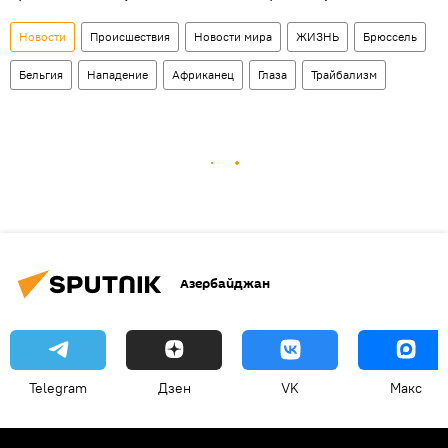
Новости
Происшествия
Новости мира
ЖИЗНЬ
Брюссель
Бельгия
Нападение
Африканец
Глаза
Трайбализм
Азербайджан
Telegram
Дзен
VK
Макс