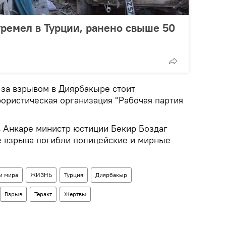
ремел в Турции, ранено свыше 50
 за взрывом в Диярбакыре стоит
рористическая организация "Рабочая партия
в Анкаре министр юстиции Бекир Боздаг
те взрыва погибли полицейские и мирные
и мира
ЖИЗНЬ
Турция
Диярбакыр
Взрыв
Теракт
Жертвы