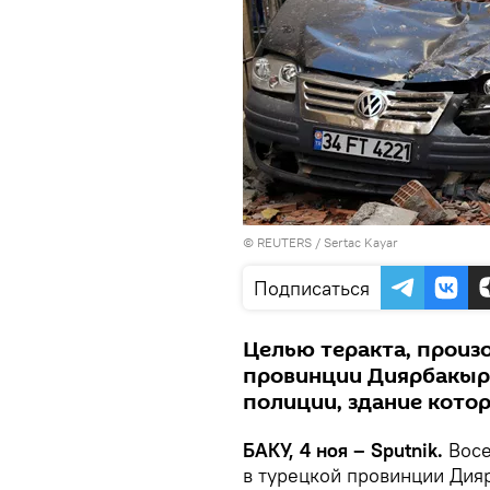
©
REUTERS
/ Sertac Kayar
Подписаться
Целью теракта, произ
провинции Диярбакыр,
полиции, здание кото
БАКУ, 4 ноя – Sputnik.
Восе
в турецкой провинции Дия