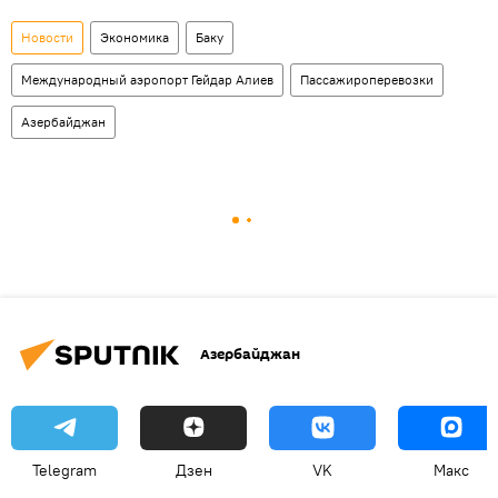
Новости
Экономика
Баку
Международный аэропорт Гейдар Алиев
Пассажироперевозки
Азербайджан
Азербайджан
Telegram
Дзен
VK
Макс